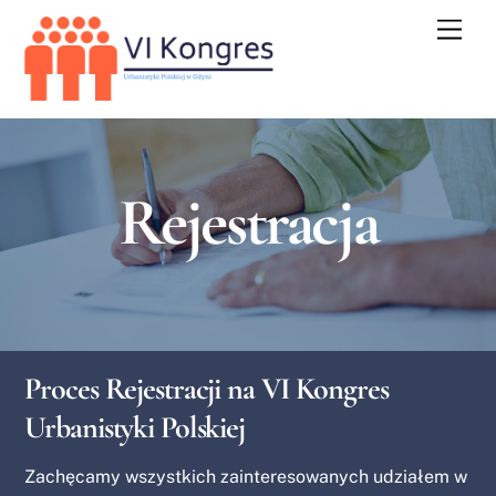
Skip
Men
to
content
Rejestracja
Proces Rejestracji na VI Kongres
Urbanistyki Polskiej
Zachęcamy wszystkich zainteresowanych udziałem w